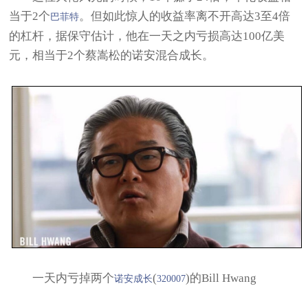
当于2个
。但如此惊人的收益率离不开高达3至4倍
巴菲特
的杠杆，据保守估计，他在一天之内亏损高达100亿美
元，相当于2个蔡嵩松的诺安混合成长。
一天内亏掉两个
(
)的Bill Hwang
诺安成长
320007