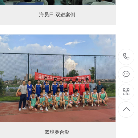
海员日-双进案例
1
1
篮球赛合影