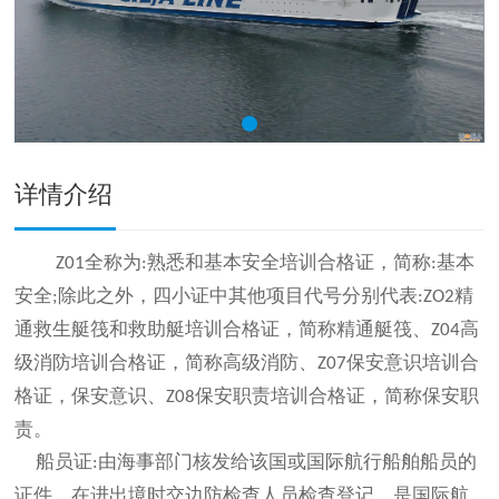
详情介绍
全称为
熟悉和基本安全培训合格证，简称
基本
Z01
:
:
安全
除此之外，四小证中其他项目代号分别代表
精
;
:ZO2
通救生艇筏和救助艇培训合格证，简称精通艇筏、
高
Z04
级消防培训合格证，简称高级消防、
保安意识培训合
Z07
格证，保安意识、
保安职责培训合格证，简称保安职
Z08
责。
船员证
由海事部门核发给该国或国际航行船舶船员的
:
证件，在进出境时交边防检查人员检查登记。是国际航