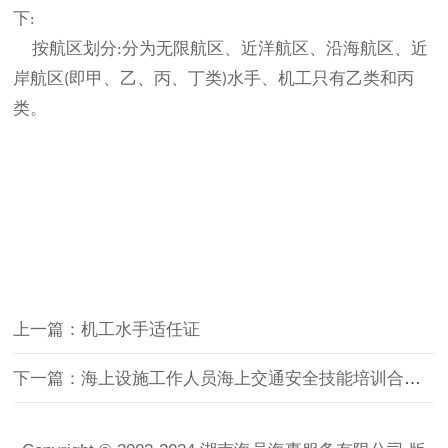
下
:
按航区划分
分为无限航区、近洋航区、沿海航区、近
:
岸航区
即甲、乙、丙、丁类
水手、机工只有乙类和丙
(
)
类。
上一篇：机工水手适任证
下一篇：海上设施工作人员海上交通安全技能培训合格证明