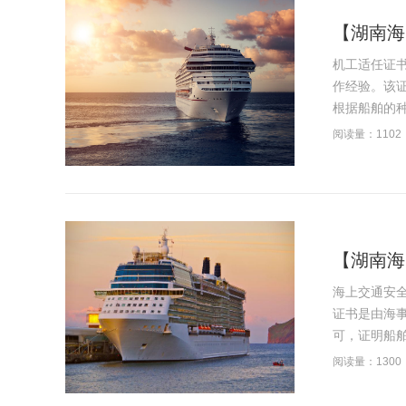
【湖南海
机工适任证
作经验。该
根据船舶的种
阅读量：1102
【湖南海
海上交通安
证书是由海
可，证明船舶
阅读量：1300