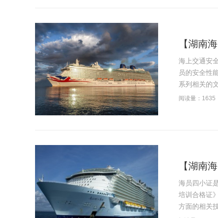
【湖南海
海上交通安
员的安全性
系列相关的文
阅读量：1635
【湖南海
海员四小证
培训合格证
方面的相关技